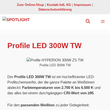
Zum
Zum Online-Shop
|
Kontakt bdL KG
|
Impressum
|
Inhalt
Datenschutzerklärung
springen
Menü
Profile LED 300W TW
Profile LED 300W TW
Der
Profile LED 300W TW
ist ein hocheffizienter LED-
Profilscheinwerfer, der die ganze Palette an Weißtönen
abdeckt:
Farbtemperaturen von 2.700 K bis 6.500 K
und
das alles bei einem durchgängigen
CRI-Wert von ≥95
.
Für den
passenden Weißton
zu jeder Gelegenheit: