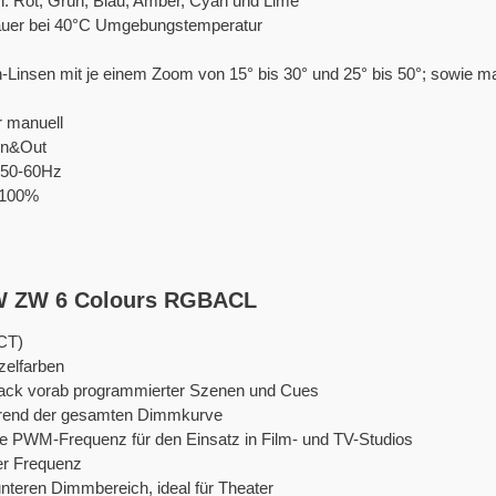
: Rot, Grün, Blau, Amber, Cyan und Lime
auer bei 40°C Umgebungstemperatur
-Linsen mit je einem Zoom von 15° bis 30° und 25° bis 50°; sowie mar
 manuell
In&Out
, 50-60Hz
 100%
0W ZW 6 Colours RGBACL
CCT)
nzelfarben
yback vorab programmierter Szenen und Cues
hrend der gesamten Dimmkurve
are PWM-Frequenz für den Einsatz in Film- und TV-Studios
rer Frequenz
teren Dimmbereich, ideal für Theater