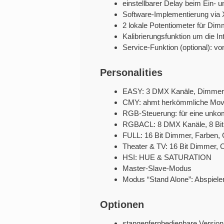
einstellbarer Delay beim Ein-
Software-Implementierung vi
2 lokale Potentiometer für Dim
Kalibrierungsfunktion um die 
Service-Funktion (optional): 
Personalities
EASY: 3 DMX Kanäle, Dimmer, 
CMY: ahmt herkömmliche Movin
RGB-Steuerung: für eine unkom
RGBACL: 8 DMX Kanäle, 8 Bit 
FULL: 16 Bit Dimmer, Farben, 
Theater & TV: 16 Bit Dimmer, 
HSI: HUE & SATURATION
Master-Slave-Modus
Modus “Stand Alone”: Abspiele
Optionen
stangenfernbedienbare Version 