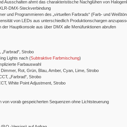
 und Ausschalten ahmt das charakteristische Nachglühen von Halogen
a XLR-DMX-Steckverbindung
mer und Programmieren des „virtuellen Farbrads“ (Farb- und Weißtön
Intensität von LEDs aus unterschiedlich Produktionschargen anzupas
von der Hauptkonsole aus über DMX alle Menüfunktionen abrufen
„Farbrad“, Strobo
g Lights nach (
Subtraktive Farbmischung
)
plizierte Farbauswahl
Dimmer, Rot, Grün, Blau, Amber, Cyan, Lime, Strobo
CCT, „Farbrad“, Strobo
CCT, White Point Adjustment, Strobo
n von vorab gespeicherten Sequenzen ohne Lichtsteuerung
(P.O.-Version) auf Anfrag