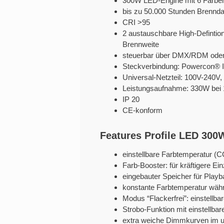
300W LED-Engine mit 6 Farben
bis zu 50.000 Stunden Brennd
CRI >95
2 austauschbare High-Defintion
Brennweite
steuerbar über DMX/RDM oder
Steckverbindung: Powercon® 
Universal-Netzteil: 100V-240V
Leistungsaufnahme: 330W bei
IP 20
CE-konform
Features Profile LED 30
einstellbare Farbtemperatur (
Farb-Booster: für kräftigere Ei
eingebauter Speicher für Pla
konstante Farbtemperatur wä
Modus “Flackerfrei”: einstellb
Strobo-Funktion mit einstellba
extra weiche Dimmkurven im un