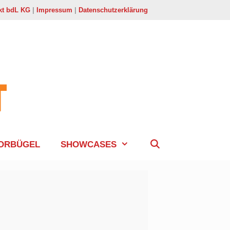
kt bdL KG
|
Impressum
|
Datenschutzerklärung
ORBÜGEL
SHOWCASES