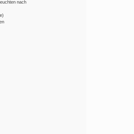
leuchten nach
e)
sen