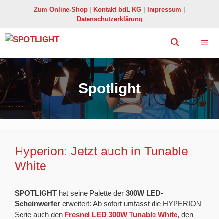
Zum
Zum Online-Shop
|
Kontakt bdL KG
|
Impressum
|
Inhalt
Datenschutzerklärung
springen
Menü
Spotlight
Hyperion: Jetzt auch in Tunable
White
SPOTLIGHT
hat seine Palette der
300W LED-
Scheinwerfer
erweitert: Ab sofort umfasst die HYPERION
Serie auch den
Fresnel LED 300W Tunable White
, den