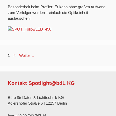
Besonderheit beim Profiler: Er kann ohne großen Aufwand
zum Verfolger werden – einfach die Optikeinheit
austauschen!
Seite
Seite
1
2
Weiter
→
Kontakt Spotlight@bdL KG
Büro für Daten & Lichttechnik KG
Adlershofer Straße 6 | 12257 Berlin
fon: +49 30 740 767 16