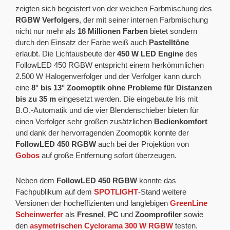
zeigten sich begeistert von der weichen Farbmischung des
RGBW Verfolgers
, der mit seiner internen Farbmischung
nicht nur mehr als
16 Millionen Farben
bietet sondern
durch den Einsatz der Farbe weiß auch
Pastelltöne
erlaubt. Die Lichtausbeute der
450 W LED Engine
des
FollowLED 450 RGBW entspricht einem herkömmlichen
2.500 W Halogenverfolger und der Verfolger kann durch
eine
8° bis 13° Zoomoptik ohne Probleme für Distanzen
bis zu 35 m
eingesetzt werden. Die eingebaute Iris mit
B.O.-Automatik und die vier Blendenschieber bieten für
einen Verfolger sehr großen zusätzlichen
Bedienkomfort
und dank der hervorragenden Zoomoptik konnte der
FollowLED 450 RGBW
auch bei der Projektion von
Gobos
auf große Entfernung sofort überzeugen.
Neben dem
FollowLED 450 RGBW
konnte das
Fachpublikum auf dem
SPOTLIGHT
-Stand weitere
Versionen der hocheffizienten und langlebigen
GreenLine
Scheinwerfer
als
Fresnel
,
PC
und
Zoomprofiler
sowie
den
asymetrischen Cyclorama 300 W RGBW
testen.