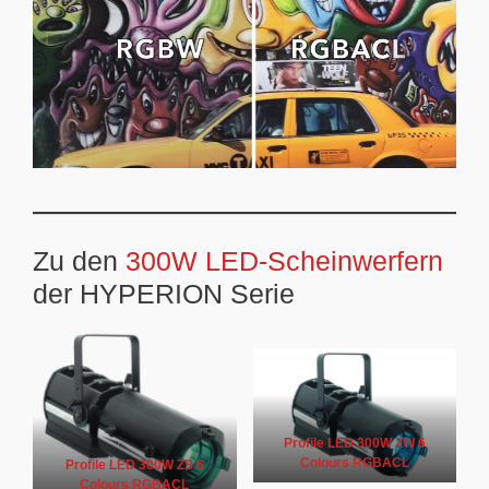
Zu den
300W LED-Scheinwerfern
der HYPERION Serie
Profile LED 300W ZW 6
Colours RGBACL
Profile LED 300W ZS 6
Colours RGBACL