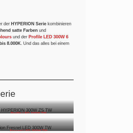
r der
HYPERION Serie
kombinieren
hend satte Farben
und
olours
und der
Profile LED 300W 6
bis 8.000K
. Und das alles bei einem
erie
Profile LED 300W TW
Fresnel LED 300W TW