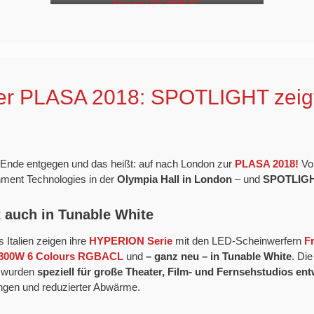
Fresnel LED 300W 6C
 der PLASA 2018: SPOTLIGHT zei
Ende entgegen und das heißt: auf nach London zur
PLASA 2018!
V
inment Technologies in der
Olympia Hall in London
– und
SPOTLIGHT
t auch in Tunable White
 Italien zeigen ihre
HYPERION Serie
mit den LED-Scheinwerfern
F
D 300W 6 Colours RGBACL
und
– ganz neu – in Tunable White
. Di
wurden
speziell für große Theater, Film- und Fernsehstudios ent
en und reduzierter Abwärme.