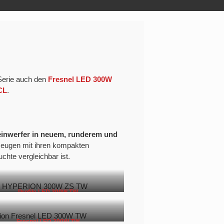
Serie auch den
Fresnel LED 300W
CL
.
nwerfer in neuem, runderem und
zeugen mit ihren kompakten
hte vergleichbar ist.
Profile LED 300W TW
Fresnel LED 300W TW