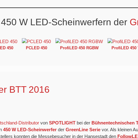
n 450 W LED-Scheinwerfern der
G
LED
450
PCLED 450
ProfiLED 450 RGBW
ProfiLED 45
er BTT 2016
schland-Distributor
von
SPOTLIGHT
bei der
Bühnentechnischen 
en
450 W LED-Scheinwerfer
der
GreenLine Serie
vor. Als kleinen 
rstellers konnten die Messebesucher in der Hansestadt den
FollowL