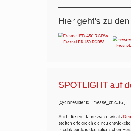
Hier geht’s zu de
FresneLED 450 RGBW
Fresne
SPOTLIGHT auf d
[cycloneslider id=“messe_btt2016″]
Auch diesem Jahre waren wir als
Deut
stellten erfolgreich die neu entwickelt
Produktportfolio des italienischen He