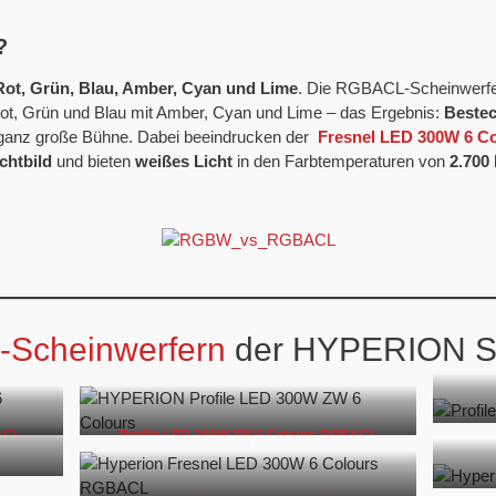
?
Rot, Grün, Blau, Amber, Cyan und Lime
. Die RGBACL-Scheinwerfe
t, Grün und Blau mit Amber, Cyan und Lime – das Ergebnis:
Bestec
 ganz große Bühne. Dabei beeindrucken der
Fresnel LED 300W 6 C
chtbild
und bieten
weißes Licht
in den Farbtemperaturen von
2.700 
Scheinwerfern
der HYPERION S
BACL
Profile LED 300W ZW 6 Colours RGBACL