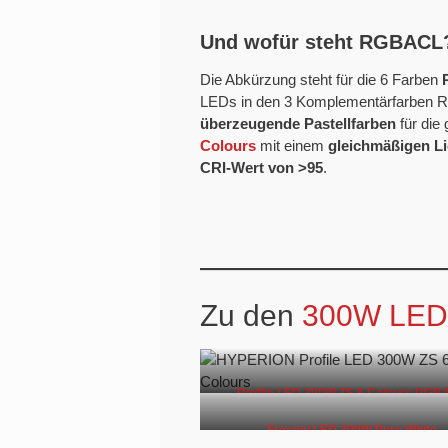
Und wofür steht RGBACL
Die Abkürzung steht für die 6 Farben
LEDs in den 3 Komplementärfarben Ro
überzeugende Pastellfarben
für die
Colours
mit einem
gleichmäßigen Li
CRI-Wert von >95
.
Zu den
300W LED-
Profile LED 300W ZS 6 Colours RG
Fresnel LED 300W Pure White