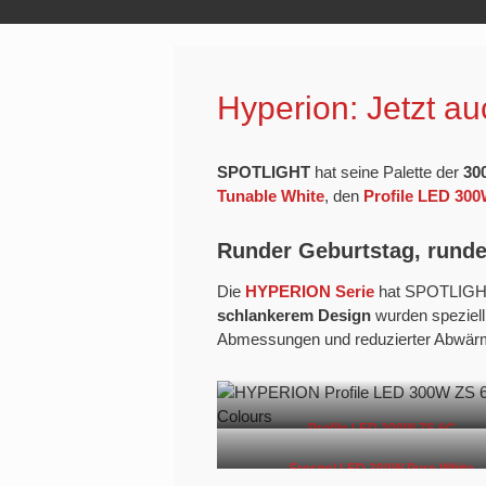
Hyperion: Jetzt au
SPOTLIGHT
hat seine Palette der
30
Tunable White
, den
Profile LED 300
Runder Geburtstag, rund
Die
HYPERION Serie
hat SPOTLIGHT 
schlankerem Design
wurden speziel
Abmessungen und reduzierter Abwärme –
Profile LED 300W ZS 6C
Fresnel LED 300W Pure White