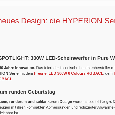
eues Design: die HYPERION Ser
 SPOTLIGHT: 300W LED-Scheinwerfer in Pure 
50 Jahre Innovation
. Das feiert der italienische Leuchtenhersteller m
ION Serie
mit dem
Fresnel LED 300W 6 Colours RGBACL
, dem
 RGBACL
.
 zum runden Geburtstag
uem, runderem und schlankerem Design
wurden speziell
für groß
eugen mit ihren kompakten Abmessungen und reduzierter Abwärme – u
eichbar ist.