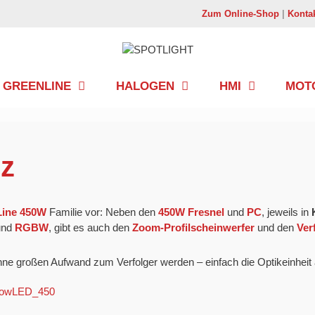
Zum Online-Shop
|
Konta
GREENLINE
HALOGEN
HMI
MOT
rz
ine
450W
Familie vor: Neben den
450W Fresnel
und
PC
, jeweils in
nd
RGBW
, gibt es auch den
Zoom-Profilscheinwerfer
und den
Ver
ohne großen Aufwand zum Verfolger werden – einfach die Optikeinheit