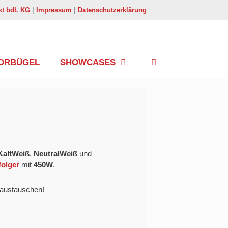
kt bdL KG
|
Impressum
|
Datenschutzerklärung
ORBÜGEL
SHOWCASES
KaltWeiß
,
NeutralWeiß
und
folger
mit
450W
.
 austauschen!