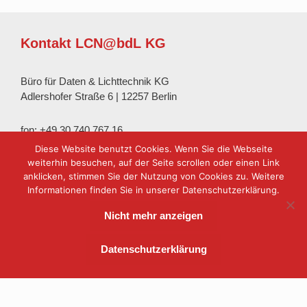
Kontakt LCN@bdL KG
Büro für Daten & Lichttechnik KG
Adlershofer Straße 6 | 12257 Berlin
fon: +49 30 740 767 16
fax: +49 30 740 767 17
Diese Website benutzt Cookies. Wenn Sie die Webseite
b-dL.com
| LCN@b-dL.com
weiterhin besuchen, auf der Seite scrollen oder einen Link
anklicken, stimmen Sie der Nutzung von Cookies zu. Weitere
Informationen finden Sie in unserer Datenschutzerklärung.
Wen beliefern wir?
Nicht mehr anzeigen
Wir beliefern ausschließlich Unternehmer, öffentliche
Datenschutzerklärung
Institutionen, Freiberufler und Gewerbetreibende. Deshalb
sind unsere Preisangaben immer ohne MwSt., Verpackung
und Versand.
>> mehr