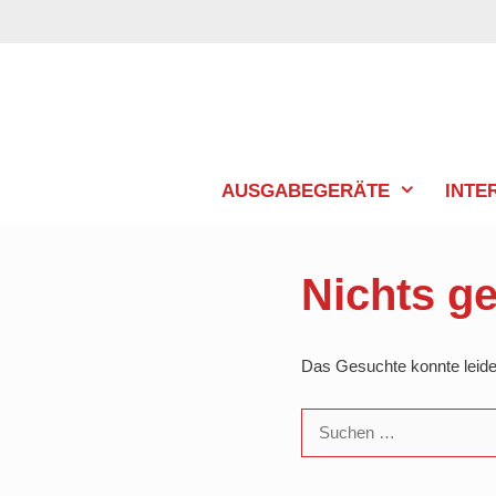
Zum
Inhalt
springen
AUSGABEGERÄTE
INTE
Nichts g
Das Gesuchte konnte leider 
Suchen
nach: