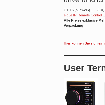
GT T6 (nur weiß) ….. 310,
e:cue IR Remote Control
…
Alle Preise exklusive Me
Verpackung
Hier können Sie sich ein
User Ter