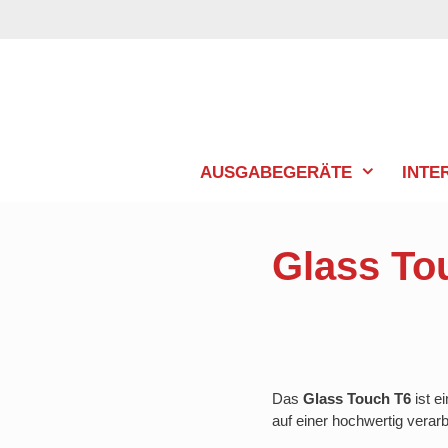
Zum
Inhalt
springen
AUSGABEGERÄTE
INTE
Glass To
Das
Glass Touch T6
ist e
auf einer hochwertig verar