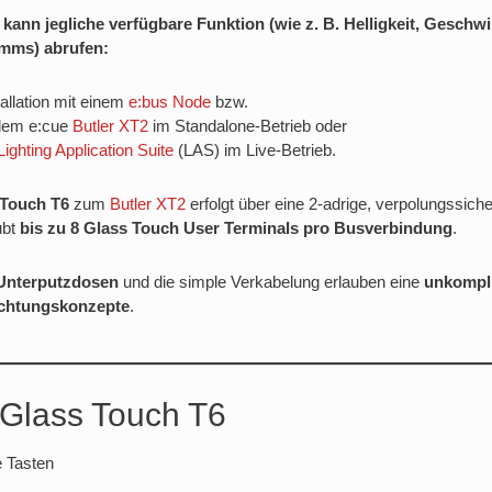
kann jegliche verfügbare Funktion (wie z. B. Helligkeit, Geschw
mms) abrufen:
tallation mit einem
e:bus Node
bzw.
 dem e:cue
Butler XT2
im Standalone-Betrieb oder
Lighting Application Suite
(LAS) im Live-Betrieb.
 Touch T6
zum
Butler XT2
erfolgt über eine 2-adrige, verpolungssiche
ubt
bis zu 8 Glass Touch User Terminals pro Busverbindung
.
 Unterputzdosen
und die simple Verkabelung erlauben eine
unkompli
chtungskonzepte
.
 Glass Touch T6
e Tasten