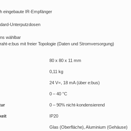
h eingebaute IR-Empfänger
ndard-Unterputzdosen
ns wählbar
aht-e:bus mit freier Topologie (Daten und Stromversorgung)
80 x 80 x 11 mm
0,11 kg
24 V=, 18 mA (über e:bus)
0 – 40 °C
tur
0 – 90% nicht-kondensierend
keit
IP20
Glas (Oberfläche), Aluminium (Gehäuse)