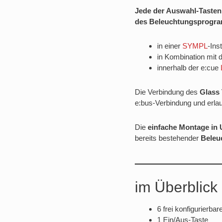
Jede der Auswahl-Tasten 
des Beleuchtungsprogra
in einer
SYMPL
-Ins
in Kombination mit
innerhalb der e:cue
Die Verbindung des
Glass
e:bus-Verbindung und erla
Die
einfache Montage in
bereits bestehender
Beleu
im Überblick
6 frei konfigurierbar
1 Ein/Aus-Taste