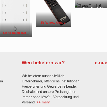
Glass Touch T6
IR Remote Control
Glass Touch T6R
G
Wen beliefern wir?
e:cu
G
Wir beliefern ausschließlich
in
Unternehmer, öffentliche Institutionen,
Freiberufler und Gewerbetreibende.
Deshalb sind unsere Preisangaben
immer ohne MwSt., Verpackung und
Versand.
>> mehr