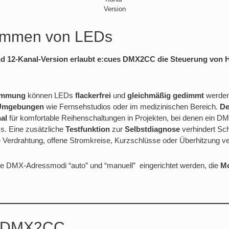
Version
mmen von LEDs
und 12-Kanal-Version erlaubt e:cues DMX2CC die Steuerung von
immung
können LEDs
flackerfrei
und
gleichmäßig
gedimmt
werden
n Umgebungen
wie Fernsehstudios oder im medizinischen Bereich.
De
al
für komfortable Reihenschaltungen in Projekten, bei denen ein DM
s. Eine zusätzliche
Testfunktion
zur
Selbstdiagnose
verhindert Sc
te Verdrahtung, offene Stromkreise, Kurzschlüsse oder Überhitzung 
e DMX-Adressmodi “auto” und “manuell” eingerichtet werden, die
M
k DMX2CC