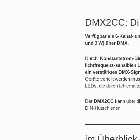
DMX2CC: Di
Verfügbar als 6-Kanal- 
und 3 W) über DMX.
Durch
Konstantstrom-D
lichtfrequenz-sensible
ein verstärktes DMX-Sign
Geräte verteilt werden mus
LEDs, die durch fehlerhaf
Der
DMX2CC
kann über di
DIN-Hutschienen.
im Überblic