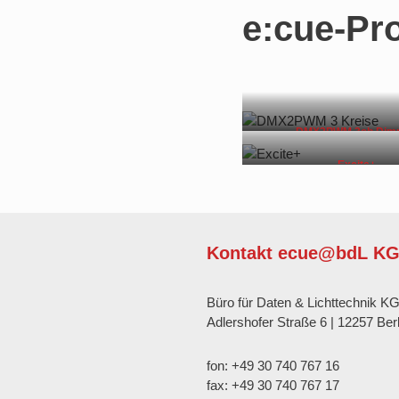
e:cue-Pr
DMX2PWM 3ch Dim
Excite+
Kontakt ecue@bdL K
Büro für Daten & Lichttechnik K
Adlershofer Straße 6 | 12257 Berl
fon: +49 30 740 767 16
fax: +49 30 740 767 17