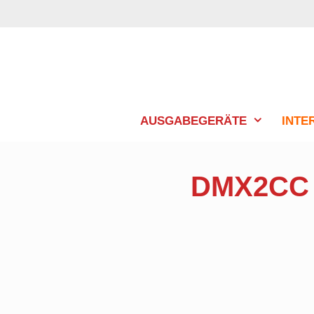
Zum
Inhalt
springen
AUSGABEGERÄTE
INTE
DMX2CC