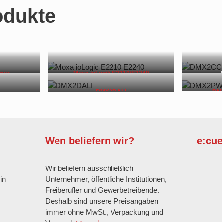
odukte
mer
Moxa ioLogik E2210/E2240
DMX2DALI
DM
G
Wen beliefern wir?
e:cu
G
Wir beliefern ausschließlich
in
Unternehmer, öffentliche Institutionen,
Freiberufler und Gewerbetreibende.
Deshalb sind unsere Preisangaben
immer ohne MwSt., Verpackung und