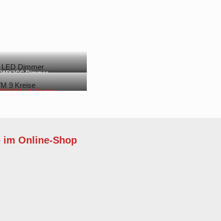
DMX2CC Dimmer
X2PWM 9ch Dimmer
e im Online-Shop