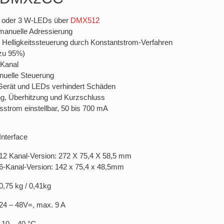
- oder 3 W-LEDs über
DMX512
manuelle Adressierung
e Helligkeitssteuerung durch Konstantstrom-Verfahren
 zu 95%)
 Kanal
nuelle Steuerung
 Gerät und LEDs verhindert Schäden
ng, Überhitzung und Kurzschluss
strom einstellbar, 50 bis 700 mA
Interface
12 Kanal-Version: 272 X 75,4 X 58,5 mm
6-Kanal-Version: 142 x 75,4 x 48,5mm
0,75 kg / 0,41kg
24 – 48V=, max. 9 A
-10 – 40 °C