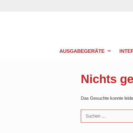
Zum
Inhalt
springen
AUSGABEGERÄTE
INTE
Nichts g
Das Gesuchte konnte leider 
Suchen
nach: