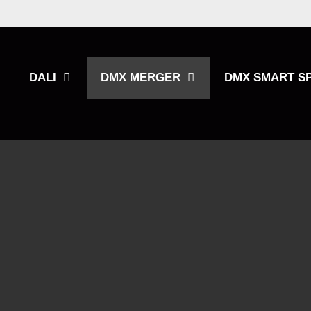
Zum
Inhalt
springen
DALI
DMX MERGER
DMX SMART SP