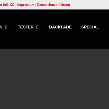
kt bdL KG
|
Impressum
|
Datenschutzerklärung
N
TESTER
BACKFADE
SPECIAL