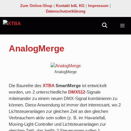
Zum
Zum Online-Shop
|
Kontakt bdL KG
|
Impressum
|
Inhalt
Datenschutzerklärung
springen
Menü
AnalogMerge
AnalogMerge
Die Baureihe des
XTBA
SmartMerge
ist entwickelt
worden, um 2 unterschiedliche
DMX512
-Signale
miteinander zu einem neuen DMX-Signal kombinieren zu
können. Diese Anwendung ist immer dort interessant, wo 2
Lichtsteueranlagen zur gleichen Zeit an den gleichen
Verbrauchern aktiv sein sollen (z. B. im Havariefall,
Moving-Light-Controller und Lichtsteueranlagen zur
gleichen Zeit), das heißt: 2 Steuerungen sollen 1