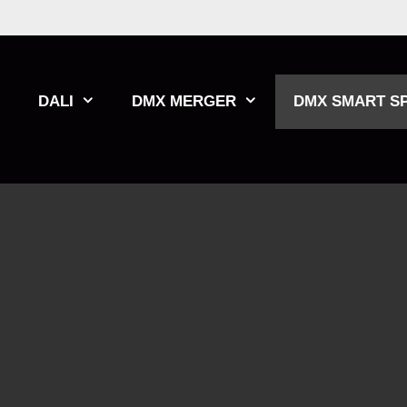
Zum
Inhalt
springen
DALI
DMX MERGER
DMX SMART SP