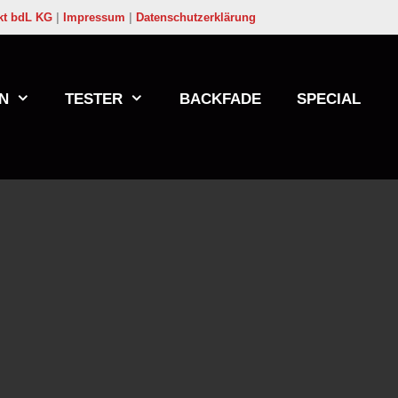
kt bdL KG
|
Impressum
|
Datenschutzerklärung
N
TESTER
BACKFADE
SPECIAL