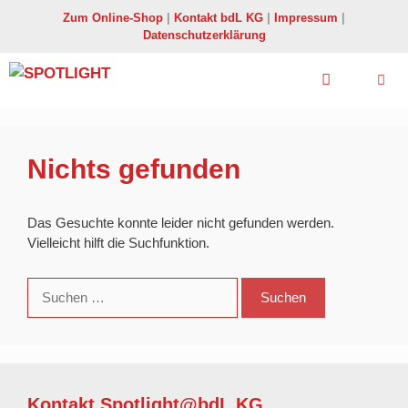
Zum
Zum Online-Shop
|
Kontakt bdL KG
|
Impressum
|
Inhalt
Datenschutzerklärung
springen
Menü
Nichts gefunden
Das Gesuchte konnte leider nicht gefunden werden.
Vielleicht hilft die Suchfunktion.
Suchen
nach:
Kontakt Spotlight@bdL KG