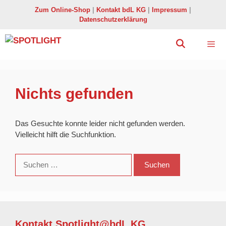
Zum
Zum Online-Shop
|
Kontakt bdL KG
|
Impressum
|
Inhalt
Datenschutzerklärung
springen
Menü
Nichts gefunden
Das Gesuchte konnte leider nicht gefunden werden.
Vielleicht hilft die Suchfunktion.
Suchen
nach:
Kontakt Spotlight@bdL KG