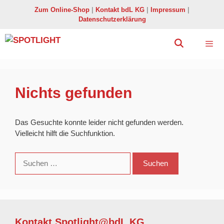
Zum
Zum Online-Shop
|
Kontakt bdL KG
|
Impressum
|
Inhalt
Datenschutzerklärung
springen
Menü
Nichts gefunden
Das Gesuchte konnte leider nicht gefunden werden.
Vielleicht hilft die Suchfunktion.
Suchen
nach:
Kontakt Spotlight@bdL KG