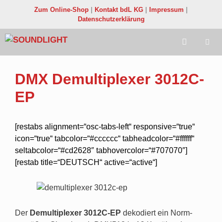
Zum
Zum Online-Shop
|
Kontakt bdL KG
|
Impressum
|
Inhalt
Datenschutzerklärung
springen
Menü
DMX Demultiplexer 3012C-
EP
[restabs alignment=“osc-tabs-left“ responsive=“true“
icon=“true“ tabcolor=“#cccccc“ tabheadcolor=“#ffffff“
seltabcolor=“#cd2628″ tabhovercolor=“#707070″]
[restab title=“DEUTSCH“ active=“active“]
Der
Demultiplexer 3012C-EP
dekodiert ein Norm-