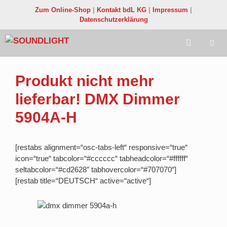
Zum
Zum Online-Shop
|
Kontakt bdL KG
|
Impressum
|
Inhalt
Datenschutzerklärung
springen
Menü
Produkt nicht mehr
lieferbar! DMX Dimmer
5904A-H
[restabs alignment=“osc-tabs-left“ responsive=“true“
icon=“true“ tabcolor=“#cccccc“ tabheadcolor=“#ffffff“
seltabcolor=“#cd2628″ tabhovercolor=“#707070″]
[restab title=“DEUTSCH“ active=“active“]