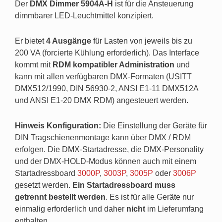
Der
DMX Dimmer 5904A-H
ist für die Ansteuerung
dimmbarer LED-Leuchtmittel konzipiert.
Er bietet
4 Ausgänge
für Lasten von jeweils bis zu
200 VA (forcierte Kühlung erforderlich). Das Interface
kommt mit
RDM kompatibler Administration
und
kann mit allen verfügbaren DMX-Formaten (USITT
DMX512/1990, DIN 56930-2, ANSI E1-11 DMX512A
und ANSI E1-20 DMX RDM) angesteuert werden.
Hinweis Konfiguration:
Die Einstellung der Geräte für
DIN Tragschienenmontage kann über DMX / RDM
erfolgen. Die DMX-Startadresse, die DMX-Personality
und der DMX-HOLD-Modus können auch mit einem
Startadressboard
3000P
,
3003P
,
3005P
oder
3006P
gesetzt werden.
Ein Startadressboard muss
getrennt bestellt werden
. Es ist für alle Geräte nur
einmalig erforderlich und daher
nicht
im Lieferumfang
enthalten.