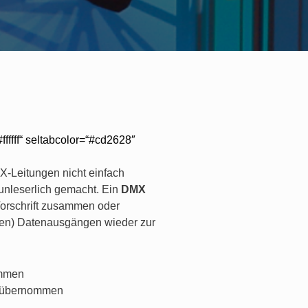
ffffff“ seltabcolor=“#cd2628″
-Leitungen nicht einfach
unleserlich gemacht. Ein
DMX
Vorschrift zusammen oder
en) Datenausgängen wieder zur
ommen
rd übernommen