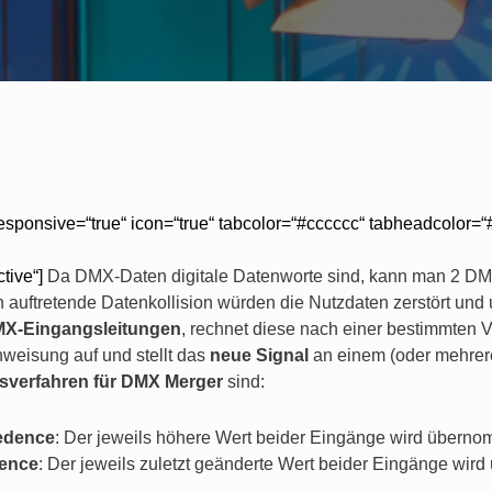
responsive=“true“ icon=“true“ tabcolor=“#cccccc“ tabheadcolor=“#
tive“]
Da DMX-Daten digitale Datenworte sind, kann man 2 DMX
auftretende Datenkollision würden die Nutzdaten zerstört und 
MX-Eingangsleitungen
, rechnet diese nach einer bestimmten 
Anweisung auf und stellt das
neue Signal
an einem (oder mehrer
sverfahren
für
DMX Merger
sind:
edence
: Der jeweils höhere Wert beider Eingänge wird übern
dence
: Der jeweils zuletzt geänderte Wert beider Eingänge wi