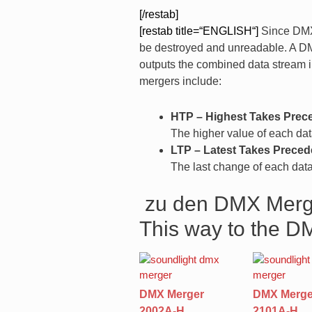
[/restab]
[restab title=“ENGLISH“]
Since DMX 
be destroyed and unreadable. A DMX
outputs the combined data stream in
mergers include:
HTP – Highest Takes Prec
The higher value of each data
LTP – Latest Takes Prece
The last change of each data 
zu den DMX Mer
This way to the
DMX Merger
DMX Merge
2002A-H
2101A-H