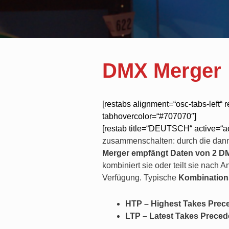
DMX Merger
[restabs alignment=“osc-tabs-left“ 
tabhovercolor=“#707070″]
[restab title=“DEUTSCH“ active=“ac
zusammenschalten: durch die dann 
Merger
empfängt Daten von 2 D
kombiniert sie oder teilt sie nach 
Verfügung. Typische
Kombination
HTP – Highest Takes Prec
LTP – Latest Takes Prece