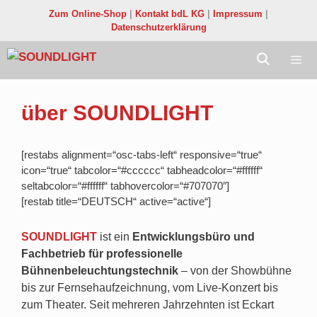
Zum
Zum Online-Shop
|
Kontakt bdL KG
|
Impressum
|
Inhalt
Datenschutzerklärung
springen
Menü
über SOUNDLIGHT
[restabs alignment=“osc-tabs-left“ responsive=“true“
icon=“true“ tabcolor=“#cccccc“ tabheadcolor=“#ffffff“
seltabcolor=“#ffffff“ tabhovercolor=“#707070″]
[restab title=“DEUTSCH“ active=“active“]
SOUNDLIGHT
ist ein
Entwicklungsbüro und
Fachbetrieb für professionelle
Bühnenbeleuchtungstechnik
– von der Showbühne
bis zur Fernsehaufzeichnung, vom Live-Konzert bis
zum Theater. Seit mehreren Jahrzehnten ist Eckart