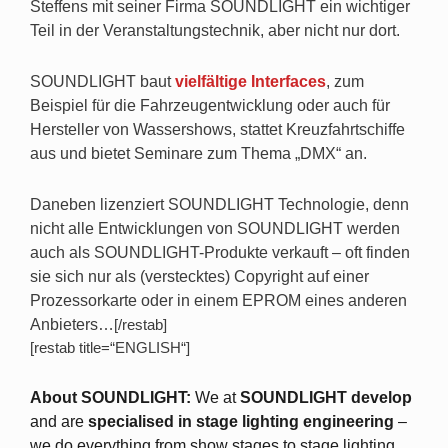
Steffens mit seiner Firma SOUNDLIGHT ein wichtiger
Teil in der Veranstaltungstechnik, aber nicht nur dort.
SOUNDLIGHT baut
vielfältige Interfaces
, zum
Beispiel für die Fahrzeugentwicklung oder auch für
Hersteller von Wassershows, stattet Kreuzfahrtschiffe
aus und bietet Seminare zum Thema „DMX“ an.
Daneben lizenziert SOUNDLIGHT Technologie, denn
nicht alle Entwicklungen von SOUNDLIGHT werden
auch als SOUNDLIGHT-Produkte verkauft – oft finden
sie sich nur als (verstecktes) Copyright auf einer
Prozessorkarte oder in einem EPROM eines anderen
Anbieters…
[/restab]
[restab title=“ENGLISH“]
About SOUNDLIGHT:
We at
SOUNDLIGHT
develop
and are
specialised
in
stage lighting engineering
–
we do everything from show stages to stage lighting,