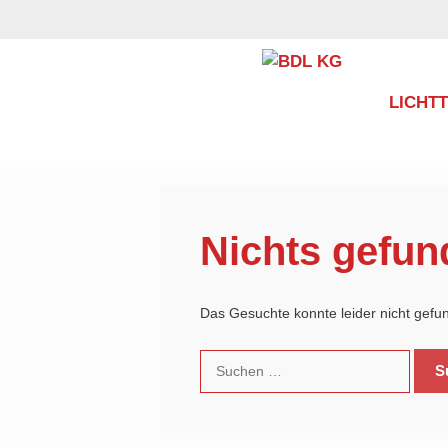
Zum
Inhalt
springen
LICHT
Nichts gefun
Das Gesuchte konnte leider nicht gefund
Suchen
nach: