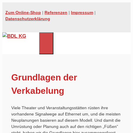
Zum
Inhalt
Zum Online-Shop
|
Referenzen
|
Impressum
|
springen
Datenschutzerklärung
MENÜ
Grundlagen der
Verkabelung
Viele Theater und Veranstaltungsstätten rüsten ihre
vorhandene Signalwege auf Ethernet um, und die meisten
Neuplanungen basieren auf diesem Modell. Und damit die
Umrüstung oder Planung auch auf den richtigen „Füßen“
steht, haben wir die Grundlagen hier zusammengefasst.