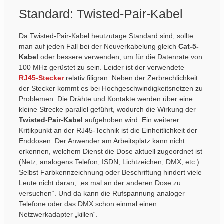
Standard: Twisted-Pair-Kabel
Da Twisted-Pair-Kabel heutzutage Standard sind, sollte
man auf jeden Fall bei der Neuverkabelung gleich
Cat-5-
Kabel
oder bessere verwenden, um für die Datenrate von
100 MHz gerüstet zu sein. Leider ist der verwendete
RJ45-Stecker
relativ filigran. Neben der Zerbrechlichkeit
der Stecker kommt es bei Hochgeschwindigkeitsnetzen zu
Problemen: Die Drähte und Kontakte werden über eine
kleine Strecke parallel geführt, wodurch die Wirkung der
Twisted-Pair-Kabel
aufgehoben wird. Ein weiterer
Kritikpunkt an der RJ45-Technik ist die Einheitlichkeit der
Enddosen. Der Anwender am Arbeitsplatz kann nicht
erkennen, welchem Dienst die Dose aktuell zugeordnet ist
(Netz, analogens Telefon, ISDN, Lichtzeichen, DMX, etc.).
Selbst Farbkennzeichnung oder Beschriftung hindert viele
Leute nicht daran, „es mal an der anderen Dose zu
versuchen“. Und da kann die Rufspannung analoger
Telefone oder das DMX schon einmal einen
Netzwerkadapter „killen“.